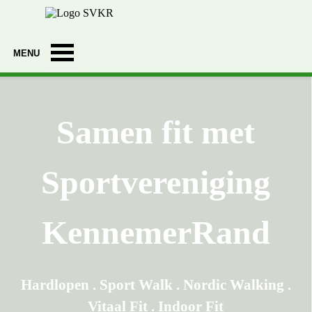
Ga naar de inhoud
Menu overslaan
Samen fit met
Sportvereniging
KennemerRand
Hardlopen . Sport Walk . Nordic Walking .
Vitaal Fit . Indoor Fit