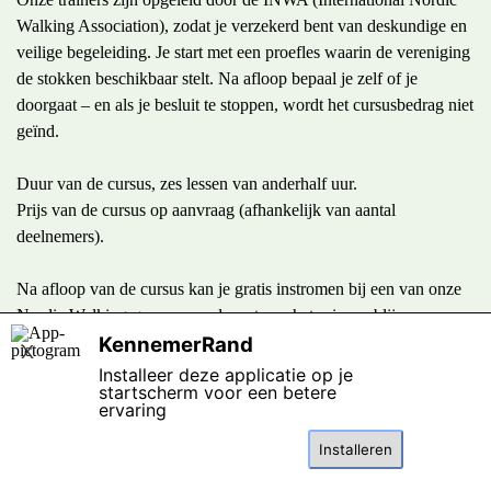
Walking Association), zodat je verzekerd bent van deskundige en
veilige begeleiding. Je start met een proefles waarin de vereniging
de stokken beschikbaar stelt. Na afloop bepaal je zelf of je
doorgaat – en als je besluit te stoppen, wordt het cursusbedrag niet
geïnd.
Duur van de cursus, zes lessen van anderhalf uur.
Prijs van de cursus op aanvraag (afhankelijk van aantal
deelnemers).
Na afloop van de cursus kan je gratis instromen bij een van onze
Nordic Walking-groepen en de rest van het seizoen blijven
genieten van deze gezonde en sociale sport.
KennemerRand
X
Installeer deze applicatie op je
startscherm voor een betere
ervaring
Inschrijven Nordic Walking techniekcursus
Installeren
Terug naar de inhoud