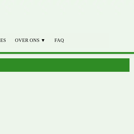
ES
OVER ONS ▼
FAQ
▼
▼