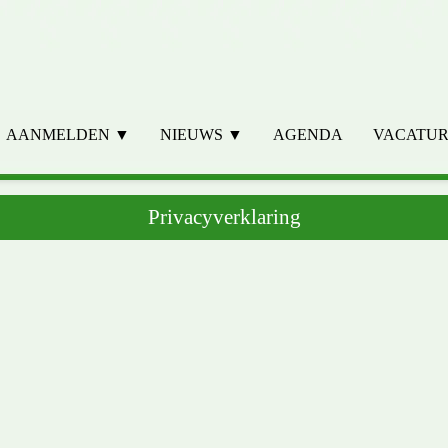
Menu overslaan
AANMELDEN ▼
NIEUWS ▼
AGENDA
VACATUR
▼
▼
▼
Privacyverklaring