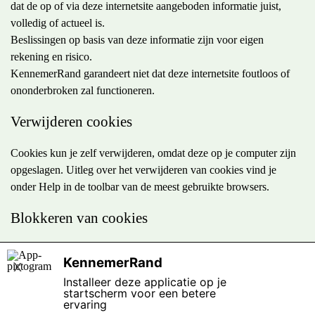
dat de op of via deze internetsite aangeboden informatie juist,
volledig of actueel is.
Beslissingen op basis van deze informatie zijn voor eigen
rekening en risico.
KennemerRand garandeert niet dat deze internetsite foutloos of
ononderbroken zal functioneren.
Verwijderen cookies
Cookies kun je zelf verwijderen, omdat deze op je computer zijn
opgeslagen. Uitleg over het verwijderen van cookies vind je
onder Help in de toolbar van de meest gebruikte browsers.
Blokkeren van cookies
De meeste browsers zijn standaard ingesteld om cookies te
KennemerRand
X
accepteren, maar je kunt de browser opnieuw instellen om alle
Installeer deze applicatie op je
cookies te weigeren of om aan te geven wanneer een cookie
startscherm voor een betere
wordt verzonden. Het is echter mogelijk dat sommige functies en
ervaring