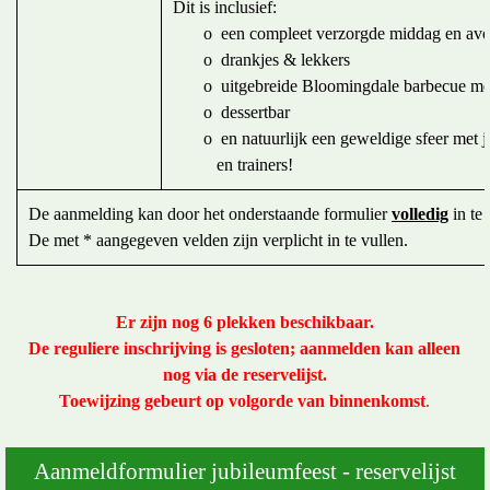
Dit is inclusief:
o een compleet verzorgde middag en av
o drankjes & lekkers
o uitgebreide Bloomingdale barbecue met 
o dessertbar
o en natuurlijk een geweldige sfeer met je
en trainers!
De aanmelding kan door het onderstaande formulier
volledig
in te
De met * aangegeven velden zijn verplicht in te vullen.
Er zijn nog 6 plekken beschikbaar.
De reguliere inschrijving is gesloten; aanmelden kan alleen
nog via de reservelijst.
T
oewijzing gebeurt
op volgorde van binnenkomst
.
Aanmeldformulier jubileumfeest - reservelijst